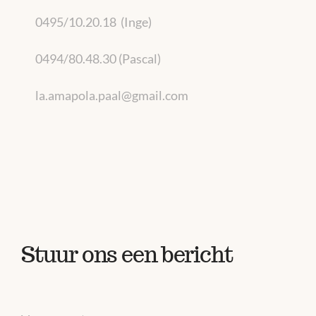
0495/10.20.18 (Inge)
0494/80.48.30 (Pascal)
la.amapola.paal@gmail.com
Stuur ons een bericht