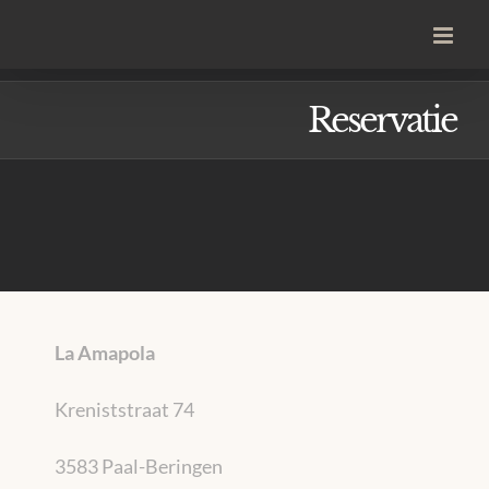
Reservatie
La Amapola
Kreniststraat 74
3583 Paal-Beringen